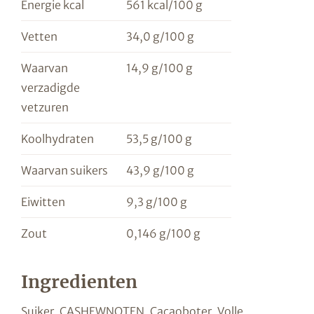
Energie kcal
561 kcal/100 g
Vetten
34,0 g/100 g
Waarvan
14,9 g/100 g
verzadigde
vetzuren
Koolhydraten
53,5 g/100 g
Waarvan suikers
43,9 g/100 g
Eiwitten
9,3 g/100 g
Zout
0,146 g/100 g
Ingredienten
Suiker, CASHEWNOTEN, Cacaoboter, Volle