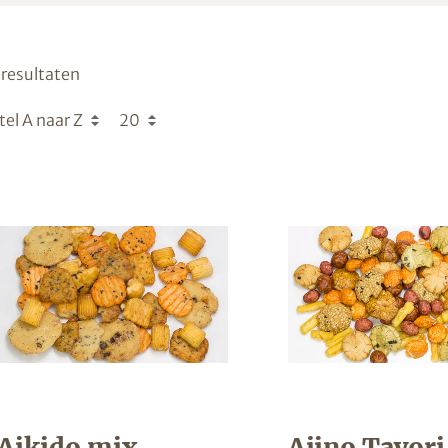
resultaten
tel A naar Z
20
Aikido mix
Ajino Tayori