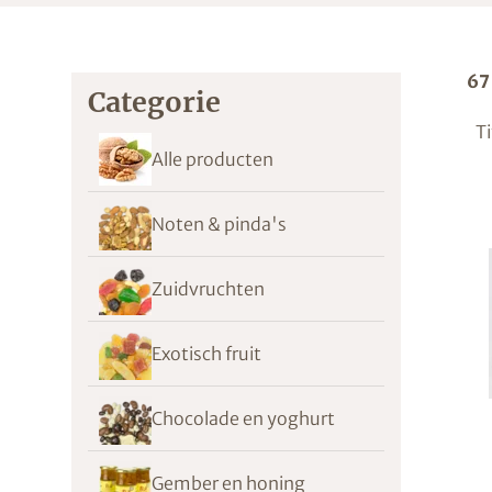
67
Categorie
Ti
Alle producten
Noten & pinda's
Zuidvruchten
Exotisch fruit
Chocolade en yoghurt
Gember en honing