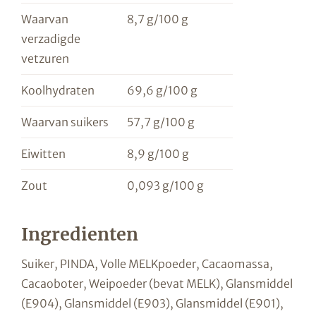
Waarvan
8,7 g/100 g
verzadigde
vetzuren
Koolhydraten
69,6 g/100 g
Waarvan suikers
57,7 g/100 g
Eiwitten
8,9 g/100 g
Zout
0,093 g/100 g
Ingredienten
Suiker, PINDA, Volle MELKpoeder, Cacaomassa,
Cacaoboter, Weipoeder (bevat MELK), Glansmiddel
(E904), Glansmiddel (E903), Glansmiddel (E901),