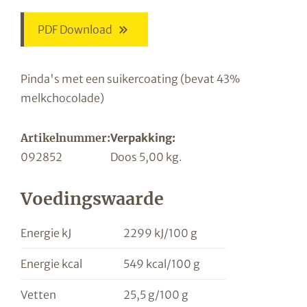
PDF Download
Pinda's met een suikercoating (bevat 43%
melkchocolade)
Artikelnummer:
Verpakking:
092852
Doos 5,00 kg.
Voedingswaarde
Energie kJ
2299 kJ/100 g
Energie kcal
549 kcal/100 g
Vetten
25,5 g/100 g