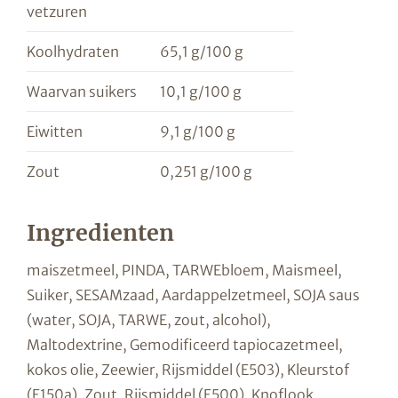
vetzuren
Koolhydraten
65,1 g/100 g
Waarvan suikers
10,1 g/100 g
Eiwitten
9,1 g/100 g
Zout
0,251 g/100 g
Ingredienten
maiszetmeel, PINDA, TARWEbloem, Maismeel,
Suiker, SESAMzaad, Aardappelzetmeel, SOJA saus
(water, SOJA, TARWE, zout, alcohol),
Maltodextrine, Gemodificeerd tapiocazetmeel,
kokos olie, Zeewier, Rijsmiddel (E503), Kleurstof
(E150a), Zout, Rijsmiddel (E500), Knoflook,