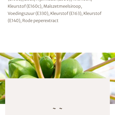
Kleurstof (E160c), Maïszetmeelsiroop,
Voedingszuur (E330), Kleurstof (E163), Kleurstof
(E140), Rode peperextract
Met een opslagcapaciteit van 5.000