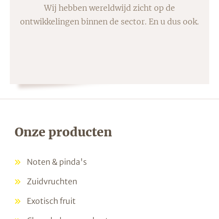
palletplaatsen in diverse bedrijfshallen hebben
Wij hebben wereldwijd zicht op de
ontwikkelingen binnen de sector. En u dus ook.
wij alle armslag en capaciteit in huis om snel
en constante kwaliteit te leveren.
Onze producten
Noten & pinda's
Zuidvruchten
Exotisch fruit