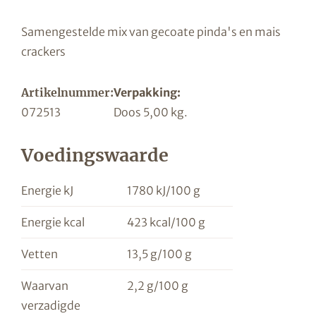
Samengestelde mix van gecoate pinda's en mais
crackers
Artikelnummer:
Verpakking:
072513
Doos 5,00 kg.
Voedingswaarde
Energie kJ
1780 kJ/100 g
Energie kcal
423 kcal/100 g
Vetten
13,5 g/100 g
Waarvan
2,2 g/100 g
verzadigde