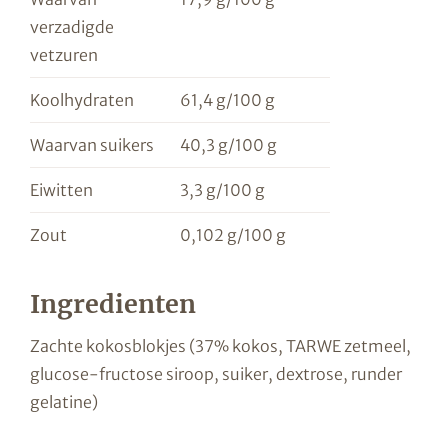
verzadigde
vetzuren
Koolhydraten
61,4 g/100 g
Waarvan suikers
40,3 g/100 g
Eiwitten
3,3 g/100 g
Zout
0,102 g/100 g
Ingredienten
Zachte kokosblokjes (37% kokos, TARWE zetmeel,
glucose-fructose siroop, suiker, dextrose, runder
gelatine)