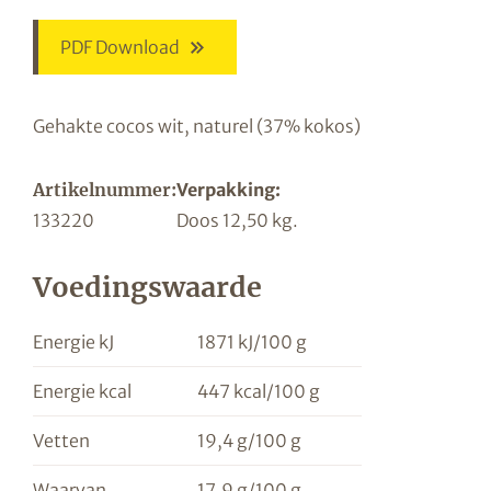
PDF Download
Gehakte cocos wit, naturel (37% kokos)
Artikelnummer:
Verpakking:
133220
Doos 12,50 kg.
Voedingswaarde
Energie kJ
1871 kJ/100 g
Energie kcal
447 kcal/100 g
Vetten
19,4 g/100 g
Waarvan
17,9 g/100 g