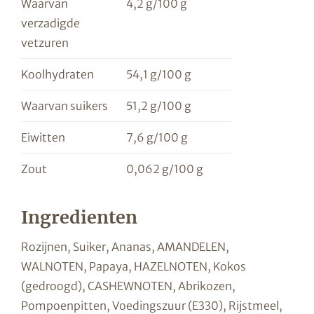
Waarvan
4,2 g/100 g
verzadigde
vetzuren
Koolhydraten
54,1 g/100 g
Waarvan suikers
51,2 g/100 g
Eiwitten
7,6 g/100 g
Zout
0,062 g/100 g
Ingredienten
Rozijnen, Suiker, Ananas, AMANDELEN,
WALNOTEN, Papaya, HAZELNOTEN, Kokos
(gedroogd), CASHEWNOTEN, Abrikozen,
Pompoenpitten, Voedingszuur (E330), Rijstmeel,