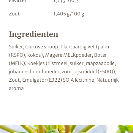
Eiwitten
1,7 g/100 g
Zout
1,405 g/100 g
Ingredienten
Suiker, Glucose siroop, Plantaardig vet (palm
(RSPO), kokos), Magere MELKpoeder, Boter
(MELK), Koekjes (rijstmeel, suiker, raapzaadolie,
johannesbroodpoeder, zout, rijsmiddel (E500)),
Zout, Emulgator (E322) SOJA lecithine, Natuurlijk
aroma