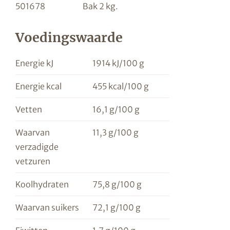
501678
Bak 2 kg.
Voedingswaarde
Energie kJ
1914 kJ/100 g
Energie kcal
455 kcal/100 g
Vetten
16,1 g/100 g
Waarvan
11,3 g/100 g
verzadigde
vetzuren
Koolhydraten
75,8 g/100 g
Waarvan suikers
72,1 g/100 g