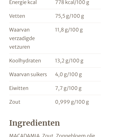
Energie kcal
778 kcal/100 g
Vetten
75,5 g/100 g
Waarvan
11,8 g/100 g
verzadigde
vetzuren
Koolhydraten
13,2 g/100 g
Waarvan suikers
4,0 g/100 g
Eiwitten
7,7 g/100 g
Zout
0,999 g/100 g
Ingredienten
MACADAMIA, Zout, Zonnebloem olie