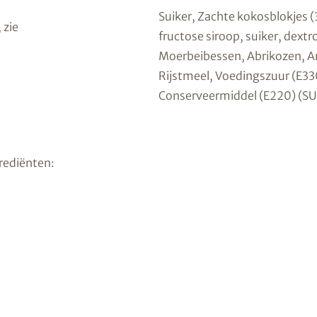
Suiker, Zachte kokosblokjes
 zie
fructose siroop, suiker, dextr
Moerbeibessen, Abrikozen, An
Rijstmeel, Voedingszuur (E33
Conserveermiddel (E220) (SU
rediënten: