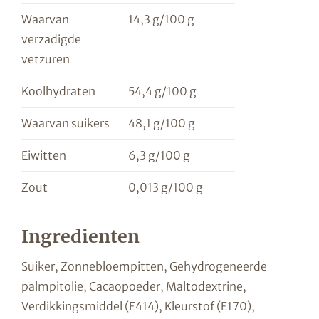
Waarvan
14,3 g/100 g
verzadigde
vetzuren
Koolhydraten
54,4 g/100 g
Waarvan suikers
48,1 g/100 g
Eiwitten
6,3 g/100 g
Zout
0,013 g/100 g
Ingredienten
Suiker, Zonnebloempitten, Gehydrogeneerde
palmpitolie, Cacaopoeder, Maltodextrine,
Verdikkingsmiddel (E414), Kleurstof (E170),