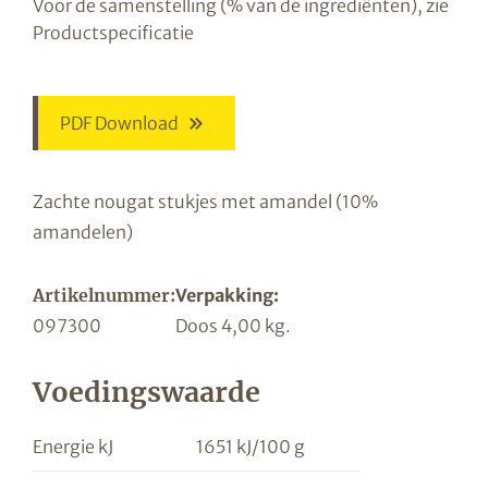
Voor de samenstelling (% van de ingrediënten), zie
Productspecificatie
PDF Download
Zachte nougat stukjes met amandel (10%
amandelen)
Artikelnummer:
Verpakking:
097300
Doos 4,00 kg.
Voedingswaarde
Energie kJ
1651 kJ/100 g