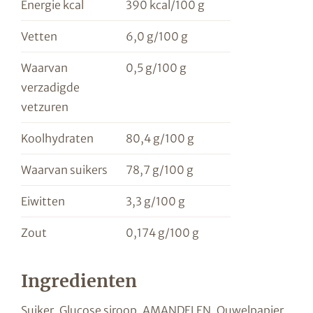
Energie kcal
390 kcal/100 g
Vetten
6,0 g/100 g
Waarvan
0,5 g/100 g
verzadigde
vetzuren
Koolhydraten
80,4 g/100 g
Waarvan suikers
78,7 g/100 g
Eiwitten
3,3 g/100 g
Zout
0,174 g/100 g
Ingredienten
Suiker, Glucose siroop, AMANDELEN, Ouwelpapier