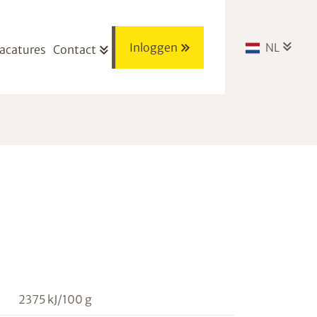
Inloggen
NL
acatures
Contact
2375 kJ/100 g