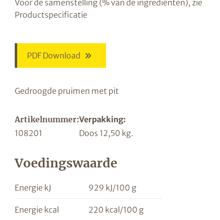
Voor de samenstelling (% van de ingrediënten), zie
Productspecificatie
PDF Download
Gedroogde pruimen met pit
Artikelnummer:
Verpakking:
108201
Doos 12,50 kg.
Voedingswaarde
Energie kJ
929 kJ/100 g
Energie kcal
220 kcal/100 g