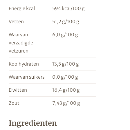
Energie kcal
594 kcal/100 g
Vetten
51,2 g/100 g
Waarvan
6,0 g/100 g
verzadigde
vetzuren
Koolhydraten
13,5 g/100 g
Waarvan suikers
0,0 g/100 g
Eiwitten
16,4 g/100 g
Zout
7,43 g/100 g
Ingredienten