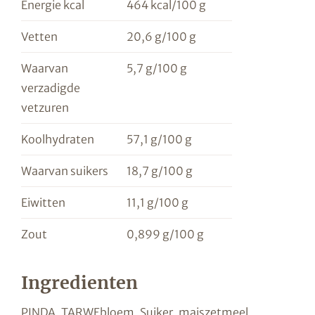
Energie kcal
464 kcal/100 g
Vetten
20,6 g/100 g
Waarvan
5,7 g/100 g
verzadigde
vetzuren
Koolhydraten
57,1 g/100 g
Waarvan suikers
18,7 g/100 g
Eiwitten
11,1 g/100 g
Zout
0,899 g/100 g
Ingredienten
PINDA, TARWEbloem, Suiker, maiszetmeel,