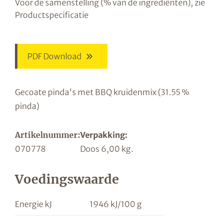
Voor de samenstelling (% van de ingrediënten), zie
Productspecificatie
PDF Download
Gecoate pinda's met BBQ kruidenmix (31.55 %
pinda)
Artikelnummer:
Verpakking:
070778
Doos 6,00 kg.
Voedingswaarde
Energie kJ
1946 kJ/100 g