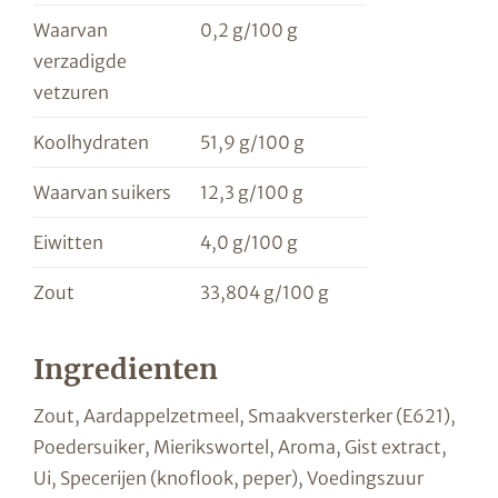
Waarvan
0,2 g/100 g
verzadigde
vetzuren
Koolhydraten
51,9 g/100 g
Waarvan suikers
12,3 g/100 g
Eiwitten
4,0 g/100 g
Zout
33,804 g/100 g
Ingredienten
Zout, Aardappelzetmeel, Smaakversterker (E621),
Poedersuiker, Mierikswortel, Aroma, Gist extract,
Ui, Specerijen (knoflook, peper), Voedingszuur